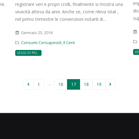
im
ia,
registrare veri e propri crolli, finalmente si mostra una
dis
vivacità attesa da anni. Anche se, come rileva Istat ,
sup
nel primo trimestre le convenzioni notarili di...
Gennaio 25, 2016
Consumi Consapevoli
,
Il Cent
LE
LEGGI DI PIÙ...
…
1
16
17
18
19