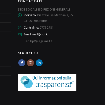
CONTATTACI
SEDE SOCIALE E DIREZIONE GENERALE:
Indirizzo:
Piazzale De Matthaeis, 55,
03100 Frosinone
Centralino:
0775 2781
Email:
mail@bpf.it
Pec: bpf@legalmail.it
SEGUICI SU