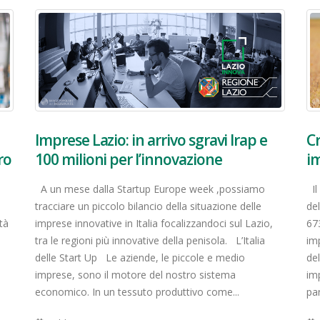
Imprese Lazio: in arrivo sgravi Irap e
Cr
ro
100 milioni per l’innovazione
im
o
A un mese dalla Startup Europe week ,possiamo
Il
tracciare un piccolo bilancio della situazione delle
de
tà
imprese innovative in Italia focalizzandoci sul Lazio,
67
tra le regioni più innovative della penisola. L’Italia
im
delle Start Up Le aziende, le piccole e medio
de
imprese, sono il motore del nostro sistema
imp
economico. In un tessuto produttivo come...
par