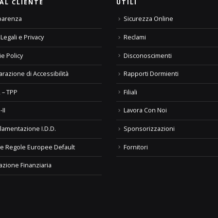
AL CLIENTE
UTILI
parenza
Sicurezza Online
Legali e Privacy
Reclami
e Policy
Disconoscimenti
arazione di Accessibilità
Rapporti Dormienti
 – TPP
Filiali
-II
Lavora Con Noi
lamentazione I.D.D.
Sponsorizzazioni
e Regole Europee Default
Fornitori
azione Finanziaria