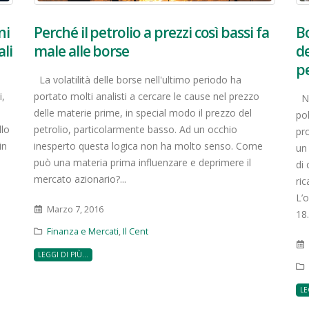
ni
Perché il petrolio a prezzi così bassi fa
Bo
li
male alle borse
de
pe
La volatilità delle borse nell'ultimo periodo ha
i,
portato molti analisti a cercare le cause nel prezzo
Ne
delle materie prime, in special modo il prezzo del
pol
llo
petrolio, particolarmente basso. Ad un occhio
pr
in
inesperto questa logica non ha molto senso. Come
un
può una materia prima influenzare e deprimere il
di 
mercato azionario?...
ric
L’o
Marzo 7, 2016
18.
Finanza e Mercati
,
Il Cent
LEGGI DI PIÙ...
LE