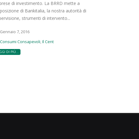
prese di investimento. La BRRD mette a
posizione di Bankitalia, la nostra autorità di
ervisione, strumenti di intervento...
Gennaio 7, 2016
Consumi Consapevoli
,
Il Cent
GGI DI PIÙ...