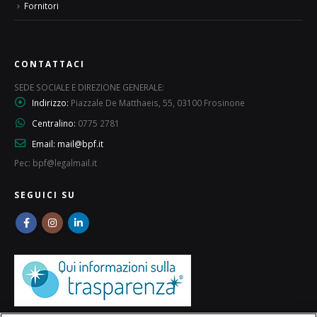
Fornitori
CONTATTACI
SEDE SOCIALE E DIREZIONE GENERALE:
Indirizzo:
Piazzale De Matthaeis, 55, 03100 Frosinone
Centralino:
0775 2781
Email:
mail@bpf.it
Pec: bpf@legalmail.it
SEGUICI SU