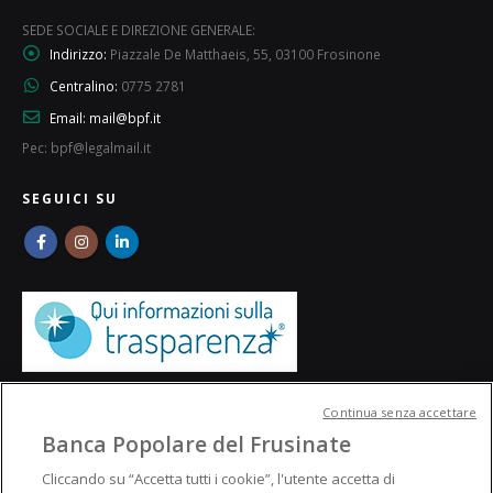
SEDE SOCIALE E DIREZIONE GENERALE:
Indirizzo:
Piazzale De Matthaeis, 55, 03100 Frosinone
Centralino:
0775 2781
Email:
mail@bpf.it
Pec: bpf@legalmail.it
SEGUICI SU
Continua senza accettare
Banca Popolare del Frusinate
Cliccando su “Accetta tutti i cookie”, l'utente accetta di