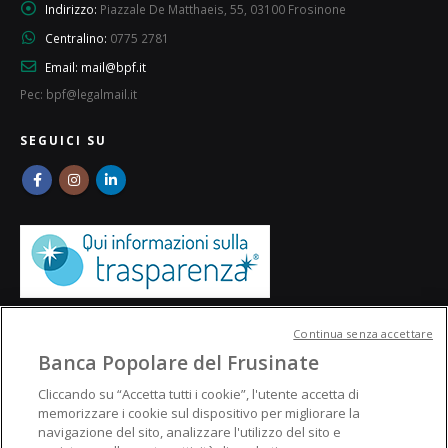
Indirizzo:
Piazzale De Matthaeis, 55, 03100 Frosinone
Centralino:
0775 2781
Email:
mail@bpf.it
Pec: bpf@legalmail.it
SEGUICI SU
Continua senza accettare
Banca Popolare del Frusinate
Cliccando su “Accetta tutti i cookie”, l'utente accetta di
memorizzare i cookie sul dispositivo per migliorare la
navigazione del sito, analizzare l'utilizzo del sito e