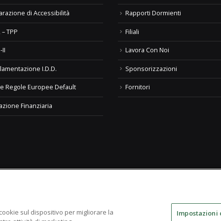
arazione di Accessibilità
Rapporti Dormienti
 – TPP
Filiali
-II
Lavora Con Noi
lamentazione I.D.D.
Sponsorizzazioni
e Regole Europee Default
Fornitori
azione Finanziaria
te
 cookie sul dispositivo per migliorare la
Impostazioni 