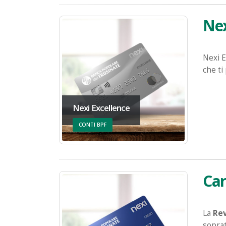
Nex
Nexi E
che ti
Nexi Excellence
CONTI BPF
Car
La
Rev
sopra