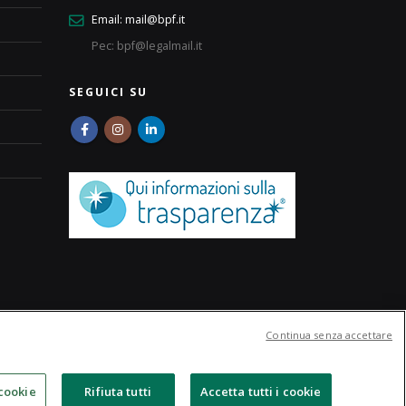
Email:
mail@bpf.it
Pec: bpf@legalmail.it
SEGUICI SU
Continua senza accettare
FAQ
Chi Siamo
Contatti
cookie
Rifiuta tutti
Accetta tutti i cookie