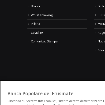
Bilanci
Dichi
Whistleblowing
PSD2
Pillar 3
MIFID
Covid 19
Rego
Comunicati Stampa
Nuov
Educ
Banca Popolare del Frusinate
© Banca Popolare del Frusina
Cliccando su “Accetta tutti i cookie”, l'utente accetta di memorizzare i