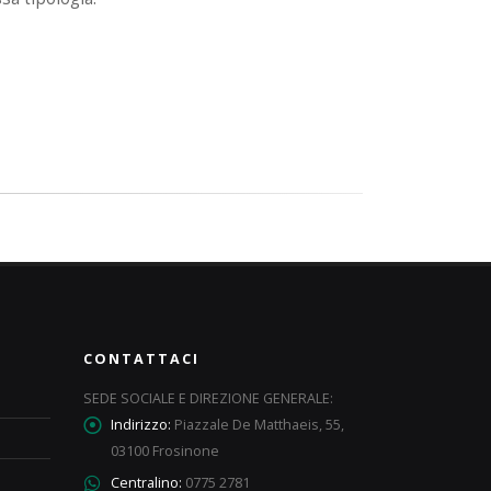
CONTATTACI
SEDE SOCIALE E DIREZIONE GENERALE:
Indirizzo:
Piazzale De Matthaeis, 55,
03100 Frosinone
Centralino:
0775 2781