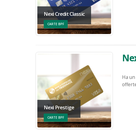
Nexi Credit Classic
CARTE BPF
Nex
Ha un 
offert
Nexi Prestige
CARTE BPF