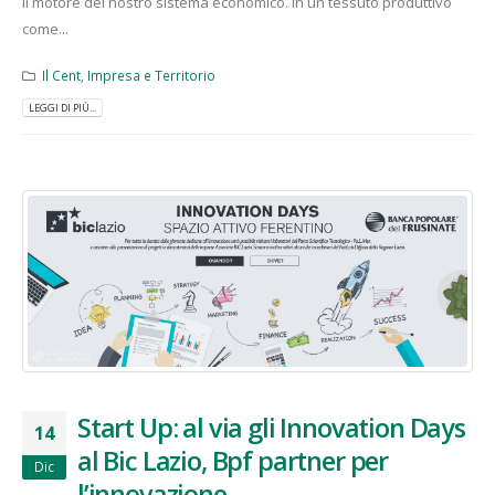
il motore del nostro sistema economico. In un tessuto produttivo
come...
Il Cent
,
Impresa e Territorio
LEGGI DI PIÙ...
Start Up: al via gli Innovation Days
14
al Bic Lazio, Bpf partner per
Dic
l’innovazione.