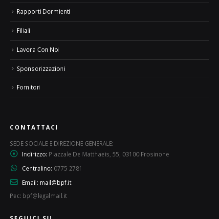
Rapporti Dormienti
Filiali
Lavora Con Noi
Sponsorizzazioni
Fornitori
CONTATTACI
SEDE SOCIALE E DIREZIONE GENERALE:
Indirizzo:
Piazzale De Matthaeis, 55, 03100 Frosinone
Centralino:
0775 2781
Email:
mail@bpf.it
Pec: bpf@legalmail.it
SEGUICI SU