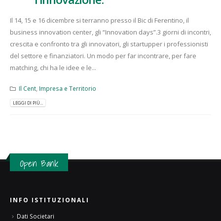
Il 14, 15 e 16 dicembre si terranno presso il Bic di Ferentino, il
business innovation center, gli “Innovation days”.3 giorni di incontri,
crescita e confronto tra gli innovatori, gli startupper i professionisti
del settore e finanziatori. Un modo per far incontrare, per fare
matching, chi ha le idee e le...
Il Cent
,
Impresa e Territorio
LEGGI DI PIÙ...
Open Bank
INFO ISTITUZIONALI
Dati Societari