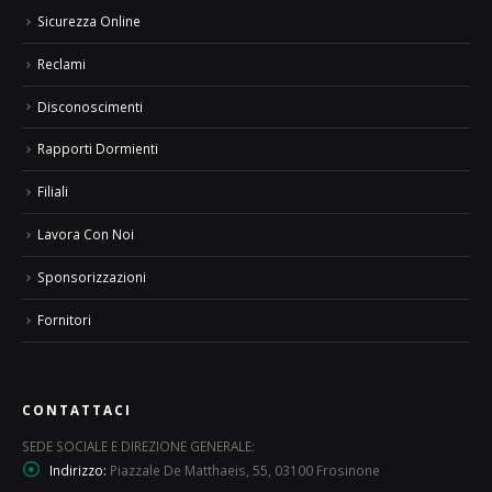
Sicurezza Online
Reclami
Disconoscimenti
Rapporti Dormienti
Filiali
Lavora Con Noi
Sponsorizzazioni
Fornitori
CONTATTACI
SEDE SOCIALE E DIREZIONE GENERALE:
Indirizzo:
Piazzale De Matthaeis, 55, 03100 Frosinone