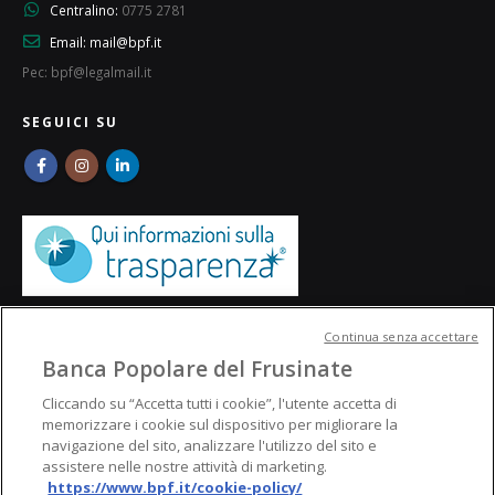
Centralino:
0775 2781
Email:
mail@bpf.it
Pec: bpf@legalmail.it
SEGUICI SU
Continua senza accettare
Banca Popolare del Frusinate
Cliccando su “Accetta tutti i cookie”, l'utente accetta di
memorizzare i cookie sul dispositivo per migliorare la
navigazione del sito, analizzare l'utilizzo del sito e
assistere nelle nostre attività di marketing.
https://www.bpf.it/cookie-policy/