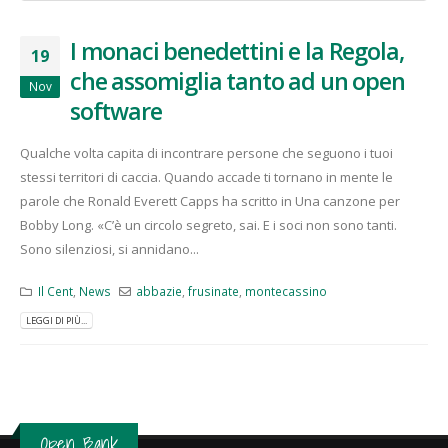
I monaci benedettini e la Regola,
19
che assomiglia tanto ad un open
Nov
software
Qualche volta capita di incontrare persone che seguono i tuoi
stessi territori di caccia. Quando accade ti tornano in mente le
parole che Ronald Everett Capps ha scritto in Una canzone per
Bobby Long. «C’è un circolo segreto, sai. E i soci non sono tanti.
Sono silenziosi, si annidano...
Il Cent
,
News
abbazie
,
frusinate
,
montecassino
LEGGI DI PIÙ...
Open Bank