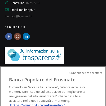
Centralino:
0775 2781
Email:
mail@bpf.it
Pec: bpf@legalmail.it
SEGUICI SU
Continua senza accettare
Banca Popolare del Frusinate
Cliccando su “Accetta tutti i cookie”, l'utente accetta di
memorizzare i cookie sul dispositivo per migliorare la
navigazione del sito, analizzare l'utilizzo del sito e
assistere nelle nostre attività di marketing.
https://www.bpf.it/cookie-policy/