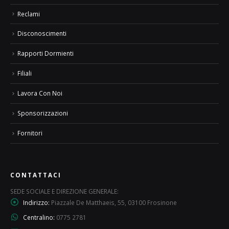
Reclami
Disconoscimenti
Rapporti Dormienti
Filiali
Lavora Con Noi
Sponsorizzazioni
Fornitori
CONTATTACI
SEDE SOCIALE E DIREZIONE GENERALE:
Indirizzo:
Piazzale De Matthaeis, 55, 03100 Frosinone
Centralino:
0775 2781