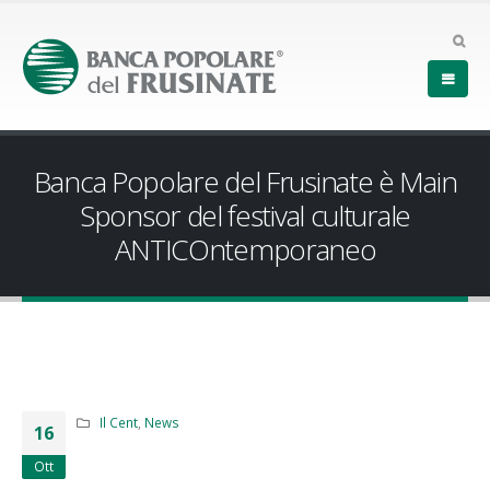
Banca Popolare del Frusinate è Main
Sponsor del festival culturale
ANTICOntemporaneo
Il Cent
,
News
16
Ott