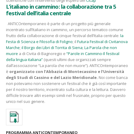
scientifiche con l’intervento degli esperti del
Cicap
L’italiano in cammino: la collaborazione tra 5
festival dell’italia centrale
ANTICOntemporaneo è parte di un progetto più generale
incentrato sull’Italiano in cammino, un percorso tematico comune
frutto della collaborazione di cinque festival dell’Italia centrale:
la
Festa di Scienza e Filosofia di Foligno
; il
Futura Festival di Civitanova
Marche
;
il Borgo dei Libri di Torrita di Siena
;
La Parola che non
muore
a di Civita di Bagnoregio e
“Parole in Cammino-Il festival
della lingua italiana”
(questi ultimi due organizzati sempre
dall’associazione “La parola che non muore”). ANTICOntemporaneo
è
organizzato con l’Abbazia di Montecassino e l’Università
degli Studi di Cassino e del Lazio Meridionale.
Noi come banca
non potevamo non sostenere un festival che è già così importante
per il nostro territorio, incentrato sulla cultura e la lettura. Davvero
difficile trovare altri esempi simili nel frusinate, proprio per questo
unico nel suo genere.
PROGRAMMA ANTICONTEMPORANEO