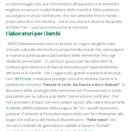
un personaggio che, pur sforzandosi all’apparenza di diventare
migliore, incarna in realtà l’italiano delle croniche false partenze,
sussiegoso e un po’ fanfarone, che non ammette fino in fondo i
propri peccati e non mostra – ma la sua storia è diversa da quella
di Peter Pan – una vera intenzione di crescere.
I laboratori per i bimbi
ANTICOntemporaneo mira a lasciare un segno tangibile sulla
crescita culturale del territorio proponendo eventi che coinvolgano
in maniera partecipativa dai bambini delle elementari fino agli
studenti universitari. Ci sarà poi spazio per dei laboratori di
scrittura giornalistica e di metodi innovativi per l’apprendimento
attraverso le favole. Per i ragazzi più grandi si parlerà di musica
con i
99 Posse
, il violinista prodigio Giovanni Andrea Zanon e lo
spettacolo-concerto
“favole in rock: da Dante a Kurt Kobain”
. Si
discuterà della strategia della tensione con Provvisionato e Limiti,
passando per la cultura pop della “Generazione Goldrake”. Per
non prenderci troppo sul serio ampio spazio alla satira dissacrante
di
Lercio
, dell’Accademia della bugia e de “Se i quadri potessero
parlare”. Parlando di Pinocchio impossibile non far riferimento alle
bugie che nell’arco del festival diventeranno
“fake news”
che
verranno trattate da giornalisti e addetti ai lavori o “bufale”