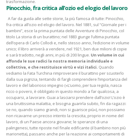
trasformazione.
Pinocchio, fra critica all’ozio ed elogio del lavoro
A far da guida alle sette storie, la più famosa di tutte: Pinocchio,
fra critica all’ozio ed elogio del lavoro. Nel 1881, sul “Giornale per i
bambini”, esce la prima puntata delle Avventure di Pinocchio, col
titolo La storia di un burattino; nel 1883 giunge l’ultima puntata
dell’opera di Carlo Collodi e, nello stesso anno, l’edizione in volume
unico; il libro arriverà a vendere, nel 1921, ben due milioni di copie
e sarà tradotto, negli anni, in più di 200 lingue.
Un volume in cui
affonda le sue radici la nostra memoria individuale e
collettiva, e che restituisce virtù e vizi italici.
Quando
vediamo la Fata Turchina rimproverare il burattino per scuoterlo
dalla sua pigrizia, tentando di fargli comprendere l’importanza del
lavoro e del laborioso impegno («L’uomo, per tua regola, nasca
ricco o povero, è obbligato in questo mondo a far qualcosa, a
occuparsi, a lavorare. Guai a lasciarsi prendere dall’ozio! L’ozio è
una bruttissima malattia, e bisogna guarirla subito, fin da ragazzi:
se no, quando siamo grandi, non si guarisce più»), non possiamo
non ricavarne un preciso intento la crescita, proprio in nome del
lavoro, di un Paese ancora giovane; le speranze di una
palingenesi, tutte riposte nel finale edificante (il bambino non più
marionetta), passano anche per la reazione ai comportamenti di