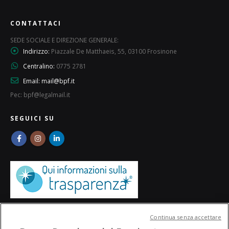
CONTATTACI
SEDE SOCIALE E DIREZIONE GENERALE:
Indirizzo:
Piazzale De Matthaeis, 55, 03100 Frosinone
Centralino:
0775 2781
Email:
mail@bpf.it
Pec: bpf@legalmail.it
SEGUICI SU
Continua senza accettare