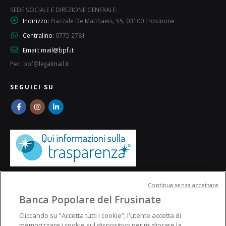
SEDE SOCIALE E DIREZIONE GENERALE:
Indirizzo:
Piazzale De Matthaeis, 55, 03100 Frosinone
Centralino:
0775 2781
Email:
mail@bpf.it
Pec: bpf@legalmail.it
SEGUICI SU
Continua senza accettare
Banca Popolare del Frusinate
Cliccando su “Accetta tutti i cookie”, l'utente accetta di
memorizzare i cookie sul dispositivo per migliorare la