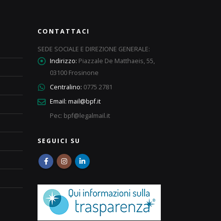
CONTATTACI
SEDE SOCIALE E DIREZIONE GENERALE:
Indirizzo:
Piazzale De Matthaeis, 55,
03100 Frosinone
Centralino:
0775 2781
Email:
mail@bpf.it
Pec: bpf@legalmail.it
SEGUICI SU