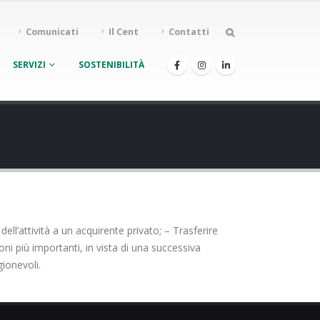
Comunicati
Il Cent
Contatti
SERVIZI
SOSTENIBILITÀ
ll’attività a un acquirente privato; – Trasferire
oni più importanti, in vista di una successiva
gionevoli.