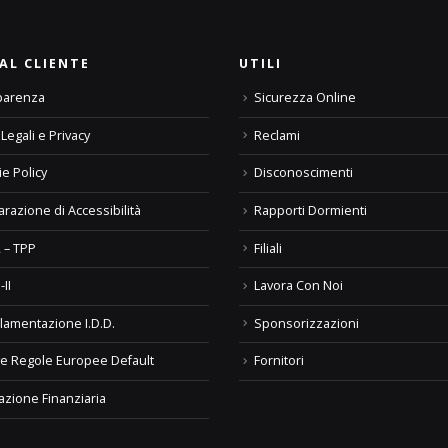
AL CLIENTE
UTILI
parenza
Sicurezza Online
Legali e Privacy
Reclami
e Policy
Disconoscimenti
arazione di Accessibilità
Rapporti Dormienti
 – TPP
Filiali
-II
Lavora Con Noi
lamentazione I.D.D.
Sponsorizzazioni
e Regole Europee Default
Fornitori
azione Finanziaria