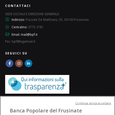
CONTATTACI
SEDE SOCIALE E DIREZIONE GENERALE:
Indirizzo:
Piazzale De Matthaeis, 55, 03100 Frosinone
Centralino:
0775 2781
Email:
mail@bpf.it
Pec: bpf@legalmail.it
SEGUICI SU
Continua senza accettare
Banca Popolare del Frusinate