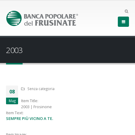
2003
Senza categoria
08
Item Title:
Mag
2003 | Frosinone
Item Text:
SEMPRE PIÙ VICINO A TE.
Item Image: