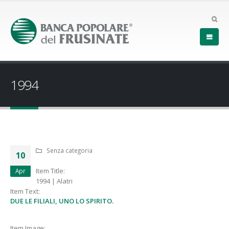
1994
Senza categoria
10
Item Title:
Apr
1994 | Alatri
Item Text:
DUE LE FILIALI, UNO LO SPIRITO.
Item Image: