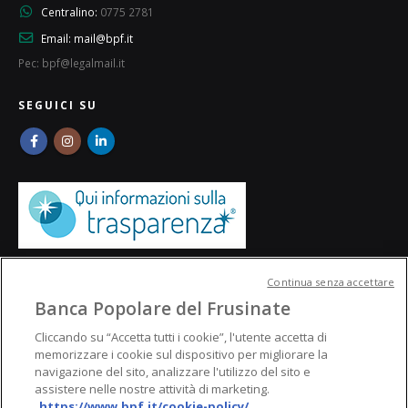
Centralino:
0775 2781
Email:
mail@bpf.it
Pec: bpf@legalmail.it
SEGUICI SU
Continua senza accettare
Banca Popolare del Frusinate
Cliccando su “Accetta tutti i cookie”, l'utente accetta di
memorizzare i cookie sul dispositivo per migliorare la
navigazione del sito, analizzare l'utilizzo del sito e
assistere nelle nostre attività di marketing.
https://www.bpf.it/cookie-policy/