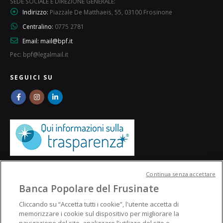
SEDE SOCIALE E DIREZIONE GENERALE:
Indirizzo:
Piazzale De Matthaeis, 55, 03100 Frosinone
Centralino:
0775 2781
Email:
mail@bpf.it
Pec: bpf@legalmail.it
SEGUICI SU
Continua senza accettare
Banca Popolare del Frusinate
Cliccando su “Accetta tutti i cookie”, l'utente accetta di
memorizzare i cookie sul dispositivo per migliorare la