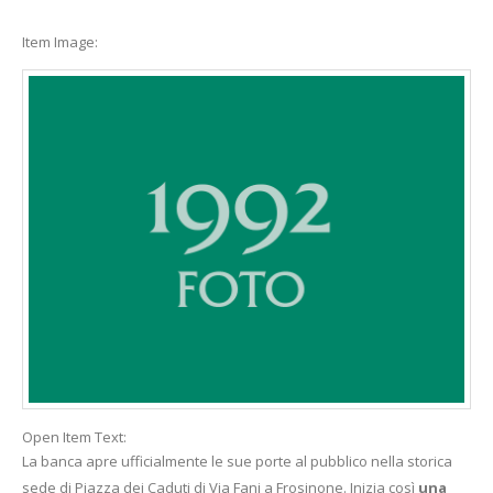
Item Image:
Open Item Text:
La banca apre ufficialmente le sue porte al pubblico nella storica
sede di Piazza dei Caduti di Via Fani a Frosinone. Inizia così
una