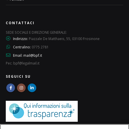
CONTATTACI
SEDE SOCIALE E DIREZIONE GENERALE:
Indirizzo:
Piazzale De Matthaeis, 55, 03100 Frosinone
Centralino:
0775 2781
Email:
mail@bpf.it
Pec: bpf@legalmail.it
SEGUICI SU