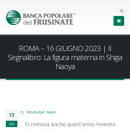
ROMA – 16 GIUGNO 2023 | Il
Segnalibro: La figura materna in Shiga
Naoya
Attività BpF
,
News
13
Si rinnova anche quest’anno l’evento
Giu