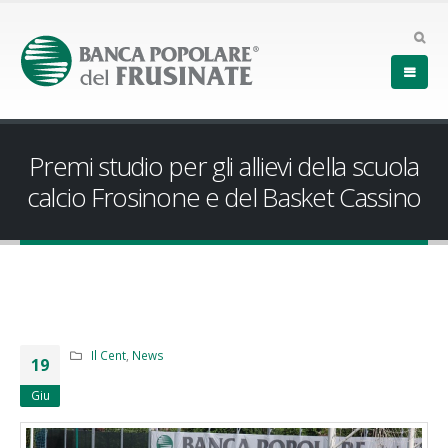
Premi studio per gli allievi della scuola
calcio Frosinone e del Basket Cassino
Il Cent
,
News
19
Giu