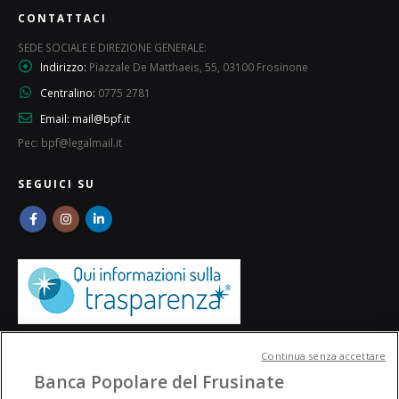
CONTATTACI
SEDE SOCIALE E DIREZIONE GENERALE:
Indirizzo:
Piazzale De Matthaeis, 55, 03100 Frosinone
Centralino:
0775 2781
Email:
mail@bpf.it
Pec: bpf@legalmail.it
SEGUICI SU
Continua senza accettare
Banca Popolare del Frusinate