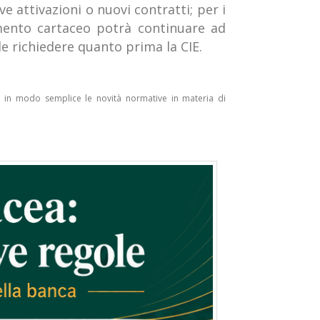
ve attivazioni o nuovi contratti;
per i
umento cartaceo potrà continuare ad
le richiedere quanto prima la CIE.
e in modo semplice le novità normative in materia di