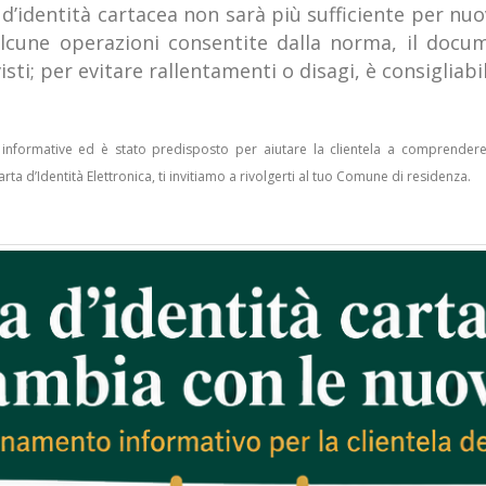
 d’identità cartacea non sarà più sufficiente per nuo
 alcune operazioni consentite dalla norma, il doc
isti;
per evitare rallentamenti o disagi, è consigliabi
 informative ed è stato predisposto per aiutare la clientela a comprender
arta d’Identità Elettronica, ti invitiamo a rivolgerti al tuo Comune di residenza.