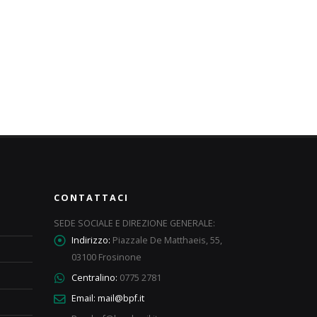
CONTATTACI
SEDE SOCIALE E DIREZIONE GENERALE:
Indirizzo:
Piazzale De Matthaeis, 55,
03100 Frosinone
Centralino:
0775 2781
Email:
mail@bpf.it