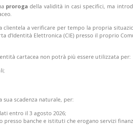
na
proroga
della validità in casi specifici, ma intr
aceo.
a clientela a verificare per tempo la propria situaz
Carta d’Identità Elettronica (CIE) presso il proprio Co
dentità cartacea non potrà più essere utilizzata per:
i;
la sua scadenza naturale, per:
lati entro il 3 agosto 2026;
aro presso banche e istituti che erogano servizi finanz