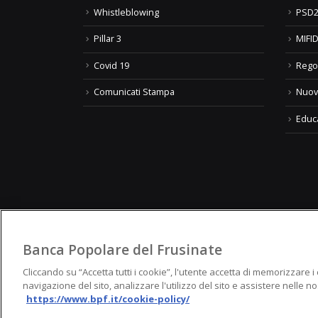
Whistleblowing
PSD2
Pillar 3
MIFID
Covid 19
Rego
Comunicati Stampa
Nuov
Educ
Banca Popolare del Frusinate
© Banca Popolare del Frusina
Cliccando su “Accetta tutti i cookie”, l'utente accetta di memorizzare i
navigazione del sito, analizzare l'utilizzo del sito e assistere nelle no
https://www.bpf.it/cookie-policy/