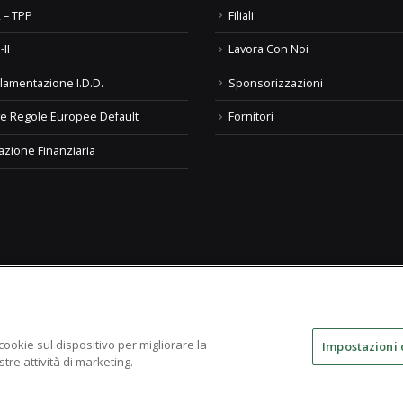
 – TPP
Filiali
-II
Lavora Con Noi
lamentazione I.D.D.
Sponsorizzazioni
e Regole Europee Default
Fornitori
azione Finanziaria
te
 cookie sul dispositivo per migliorare la
Impostazioni 
stre attività di marketing.