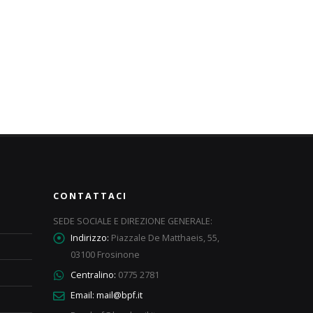
CONTATTACI
SEDE SOCIALE E DIREZIONE GENERALE:
Indirizzo:
Piazzale De Matthaeis, 55,
03100 Frosinone
Centralino:
0775 2781
Email:
mail@bpf.it