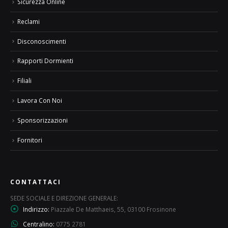
Sicurezza Online
Reclami
Disconoscimenti
Rapporti Dormienti
Filiali
Lavora Con Noi
Sponsorizzazioni
Fornitori
CONTATTACI
SEDE SOCIALE E DIREZIONE GENERALE:
Indirizzo:
Piazzale De Matthaeis, 55, 03100 Frosinone
Centralino:
0775 2781