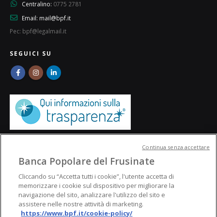
Centralino:
0775 2781
Email:
mail@bpf.it
Pec: bpf@legalmail.it
SEGUICI SU
Continua senza accettare
Banca Popolare del Frusinate
Cliccando su “Accetta tutti i cookie”, l'utente accetta di
memorizzare i cookie sul dispositivo per migliorare la
navigazione del sito, analizzare l'utilizzo del sito e
assistere nelle nostre attività di marketing.
https://www.bpf.it/cookie-policy/