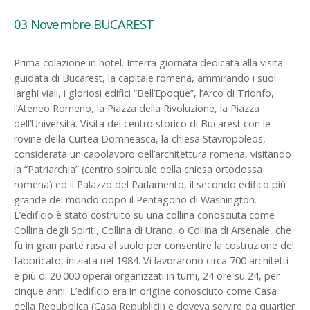
03 Novembre BUCAREST
Prima colazione in hotel. Interra giornata dedicata alla visita
guidata di Bucarest, la capitale romena, ammirando i suoi
larghi viali, i gloriosi edifici “Bell’Epoque”, l’Arco di Trionfo,
l’Ateneo Romeno, la Piazza della Rivoluzione, la Piazza
dell’Università. Visita del centro storico di Bucarest con le
rovine della Curtea Domneasca, la chiesa Stavropoleos,
considerata un capolavoro dell’architettura romena, visitando
la “Patriarchia” (centro spirituale della chiesa ortodossa
romena) ed il Palazzo del Parlamento, il secondo edifico più
grande del mondo dopo il Pentagono di Washington.
L’edificio è stato costruito su una collina conosciuta come
Collina degli Spiriti, Collina di Urano, o Collina di Arsenale, che
fu in gran parte rasa al suolo per consentire la costruzione del
fabbricato, iniziata nel 1984. Vi lavorarono circa 700 architetti
e più di 20.000 operai organizzati in turni, 24 ore su 24, per
cinque anni. L’edificio era in origine conosciuto come Casa
della Repubblica (Casa Republicii) e doveva servire da quartier