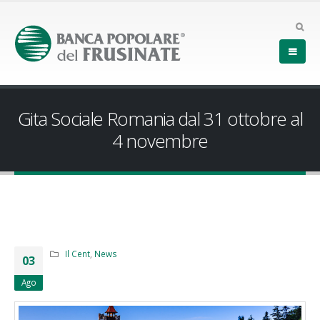
Gita Sociale Romania dal 31 ottobre al
4 novembre
Il Cent
,
News
03
Ago