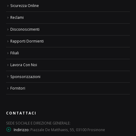
Sicurezza Online
Reclami
Disconoscimenti
Rapporti Dormienti
Filiali
Lavora Con Noi
Sponsorizzazioni
Fornitori
CONTATTACI
SEDE SOCIALE E DIREZIONE GENERALE:
Indirizzo:
Piazzale De Matthaeis, 55, 03100 Frosinone