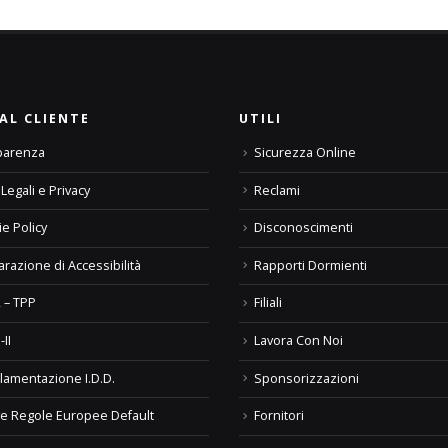
AL CLIENTE
UTILI
parenza
Sicurezza Online
Legali e Privacy
Reclami
e Policy
Disconoscimenti
arazione di Accessibilità
Rapporti Dormienti
 – TPP
Filiali
-II
Lavora Con Noi
lamentazione I.D.D.
Sponsorizzazioni
e Regole Europee Default
Fornitori