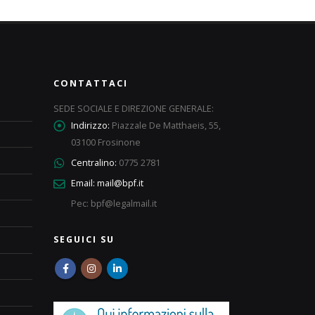
CONTATTACI
SEDE SOCIALE E DIREZIONE GENERALE:
Indirizzo:
Piazzale De Matthaeis, 55,
03100 Frosinone
Centralino:
0775 2781
Email:
mail@bpf.it
Pec: bpf@legalmail.it
SEGUICI SU