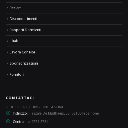
Reclami
Disconoscimenti
Rapporti Dormienti
Filiali
Lavora Con Noi
Sponsorizzazioni
Fornitori
CONTATTACI
SEDE SOCIALE E DIREZIONE GENERALE:
Indirizzo:
Piazzale De Matthaeis, 55, 03100 Frosinone
Centralino:
0775 2781