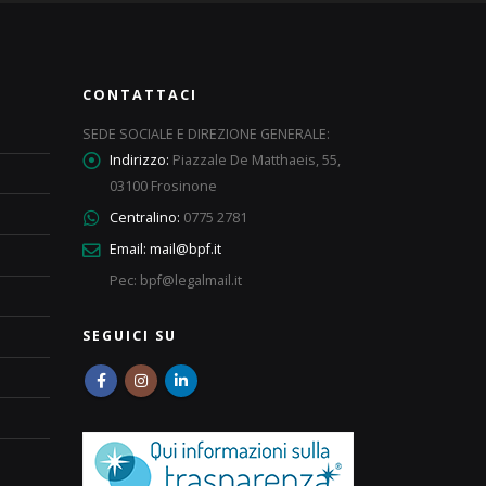
CONTATTACI
SEDE SOCIALE E DIREZIONE GENERALE:
Indirizzo:
Piazzale De Matthaeis, 55,
03100 Frosinone
Centralino:
0775 2781
Email:
mail@bpf.it
Pec: bpf@legalmail.it
SEGUICI SU