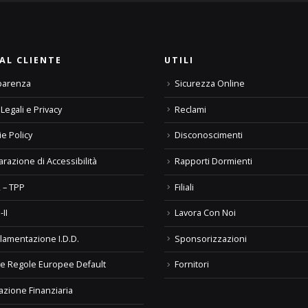
AL CLIENTE
UTILI
parenza
Sicurezza Online
Legali e Privacy
Reclami
e Policy
Disconoscimenti
arazione di Accessibilità
Rapporti Dormienti
 – TPP
Filiali
-II
Lavora Con Noi
lamentazione I.D.D.
Sponsorizzazioni
e Regole Europee Default
Fornitori
azione Finanziaria