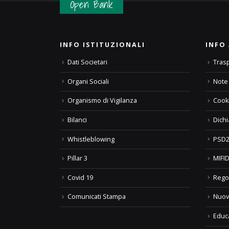
Open Bank
INFO ISTITUZIONALI
INFO 
Dati Societari
Tras
Organi Sociali
Note 
Organismo di Vigilanza
Cooki
Bilanci
Dichi
Whistleblowing
PSD2
Pillar 3
MIFID
Covid 19
Rego
Comunicati Stampa
Nuov
Educ