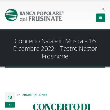
Concerto Natale in Musica – 16
Dicembre 2022 – Teatro Nestor
Frosinone
Attività BpF
,
News
13
CONCERTO DI
Dic