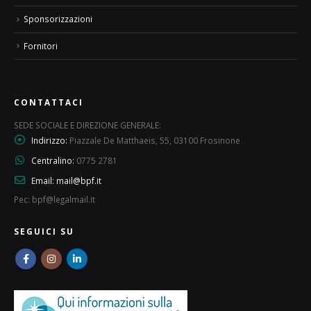
Sponsorizzazioni
Fornitori
CONTATTACI
SEDE SOCIALE E DIREZIONE GENERALE:
Indirizzo:
Piazzale De Matthaeis, 55, 03100 Frosinone
Centralino:
0775 2781
Email:
mail@bpf.it
Pec: bpf@legalmail.it
SEGUICI SU