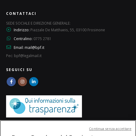
CONTATTACI
SEDE SOCIALE E DIREZIONE GENERALE:
Indirizzo:
Piazzale De Matthaeis, 55, 03100 Frosinone
Centralino:
0775 2781
Email:
mail@bpf.it
Pec: bpf@legalmail.it
SEGUICI SU
Continua senza accettare