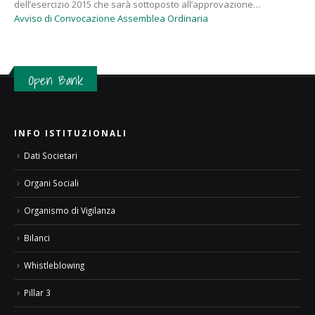
dell’esercizio 2015 che sarà sottoposto all’approvazione…
Avviso di Convocazione Assemblea Ordinaria
Open Bank
INFO ISTITUZIONALI
Dati Societari
Organi Sociali
Organismo di Vigilanza
Bilanci
Whistleblowing
Pillar 3