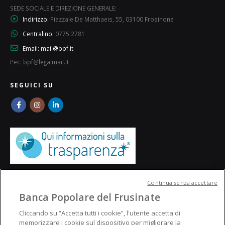
SEDE SOCIALE E DIREZIONE GENERALE:
Indirizzo:
Piazzale De Matthaeis, 55, 03100 Frosinone
Centralino:
0775 2781
Email:
mail@bpf.it
Pec: bpf@legalmail.it
SEGUICI SU
Continua senza accettare
Banca Popolare del Frusinate
Cliccando su “Accetta tutti i cookie”, l'utente accetta di
memorizzare i cookie sul dispositivo per migliorare la