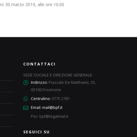
rno 30 marzo 2019, alle ore 10.00
CONTATTACI
SEDE SOCIALE E DIREZIONE GENERALE:
Indirizzo:
Piazzale De Matthaeis, 55,
03100 Frosinone
Centralino:
0775 2781
Email:
mail@bpf.it
Pec: bpf@legalmail.it
SEGUICI SU