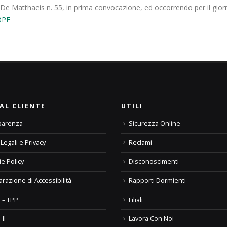
 De Matthaeis n. 55, in prima convocazione, ed occorrendo per il gio
BPF
AL CLIENTE
UTILI
parenza
Sicurezza Online
Legali e Privacy
Reclami
e Policy
Disconoscimenti
arazione di Accessibilità
Rapporti Dormienti
 – TPP
Filiali
-II
Lavora Con Noi