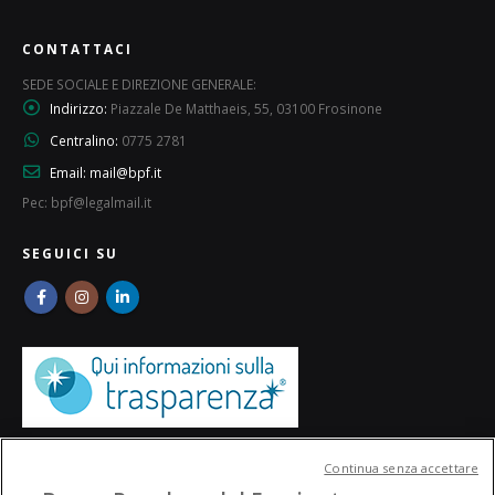
CONTATTACI
SEDE SOCIALE E DIREZIONE GENERALE:
Indirizzo:
Piazzale De Matthaeis, 55, 03100 Frosinone
Centralino:
0775 2781
Email:
mail@bpf.it
Pec: bpf@legalmail.it
SEGUICI SU
Continua senza accettare