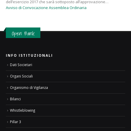
dell’esercizio 2017 che sarà sottoposto all’approvazione…
Avviso di Convocazione Assemblea Ordinaria
Open Bank
INFO ISTITUZIONALI
Dati Societari
Organi Sociali
Organismo di Vigilanza
Bilanci
Whistleblowing
Pillar 3